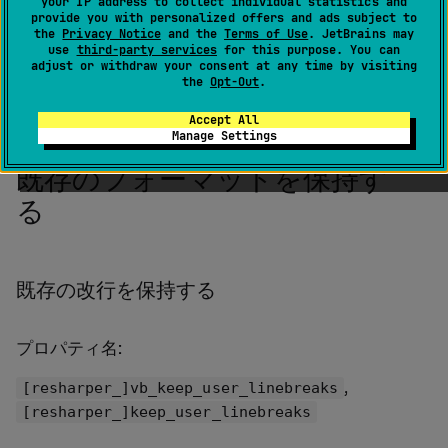
your IP address to collect individual statistics and
provide you with personalized offers and ads subject to
環境設定は、ReSharper オプション の
コード
the
Privacy Notice
and the
Terms of Use
. JetBrains may
編集 | VB.NET | フォーマットスタイル | 改行
ペ
use
third-party services
for this purpose. You can
adjust or withdraw your consent at any time by visiting
ージで視覚的にも構成できます
。
Alt+R、O
the
Opt-Out
.
Accept All
Manage Settings
既存のフォーマットを保持す
る
既存の改行を保持する
プロパティ名:
,
[resharper_]vb_keep_user_linebreaks
[resharper_]keep_user_linebreaks