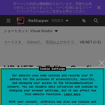
本ページの内容は機械翻訳されています。問題やお気
づきのことがありましたら、ページ右側にあるフィー
ドバックフォームからご意見をお寄せください。
ReSharper
2026.2
ショートカット:
Visual Studio
コードスタイルとクリーンアップ
EditorConfig を使用する
言語およびカテゴリ別の EditorConfig プロパティ
VB.NET の EditorConfig プロパ
VB.NET の EditorConfig
Cookie Settings
プロパティ: 改行
Our website uses some cookies and records your IP
address for the purposes of accessibility, security,
and managing your access to the telecommunication
network. You can disable data collection and cookies by
最終更新日：
2026 年 7 月 16 日
changing your browser settings, but it may affect how
this website functions.
Learn more
tip
With your consent, JetBrains may also use cookies and
このページにリストされているフォーマットの