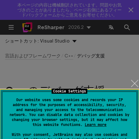
本ページの内容は機械翻訳されています。問題やお気
づきのことがありましたら、ページ右側にあるフィー
ドバックフォームからご意見をお寄せください。
ReSharper
2026.2
ショートカット:
Visual Studio
言語およびフレームワーク
C++
デバッグ支援
C++ のデバッグ支援
Cookie Settings
Our website uses some cookies and records your IP
最終更新日：
2026 年 7 月 16 日
address for the purposes of accessibility, security,
and managing your access to the telecommunication
network. You can disable data collection and cookies by
changing your browser settings, but it may affect how
ReSharper を使うことで、エディターでのデバッグ体験
this website functions.
Learn more
を向上させることができます。
With your consent, JetBrains may also use cookies and