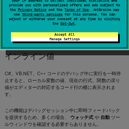
your IP address to collect individual statistics and
provide you with personalized offers and ads subject to
tip
the
Privacy Notice
and the
Terms of Use
. JetBrains may
ReSharper はまた、ソリューション内の
ブレ
use
third-party services
for this purpose. You can
ークポイントのナビゲート
にも役立ち、それ専
adjust or withdraw your consent at any time by visiting
the
Opt-Out
.
用のツールウィンドウも用意されています。
Accept All
Manage Settings
インライン値
C#、VB.NET、C++ コードのデバッグ中に実行を一時停
止すると、ローカル変数の値、現在の行式、関数の戻り
値がエディターの対応するコード行の横に表示されま
す。
この機能はデバッグセッション中に即時フィードバック
を提供するため、多くの場合、
ウォッチ式
や
自動
ツー
ルウィンドウを確認する必要すらありません。