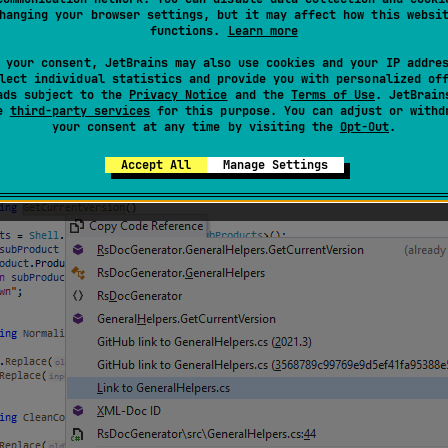
hanging your browser settings, but it may affect how this websi
(
)
ReSharper_CopyFqn
t
C
0
functions.
Learn more
 your consent, JetBrains may also use cookies and your IP addre
lect individual statistics and provide you with personalized of
ads subject to the
Privacy Notice
and the
Terms of Use
. JetBrain
ンボル名やその XML ドキュメント ID、ファイルパスや VC
se
third-party services
for this purpose. You can adjust or withd
トを記録または共有する必要がある場合は、
Ctrl
Alt
Shift
C
0
your consent at any time by visiting the
Opt-Out
.
参照をコピーできます：
Accept All
Manage Settings