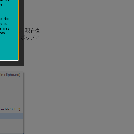
te
ss to
fers
s may
S パスなど、現在位
raw
を押してポップア