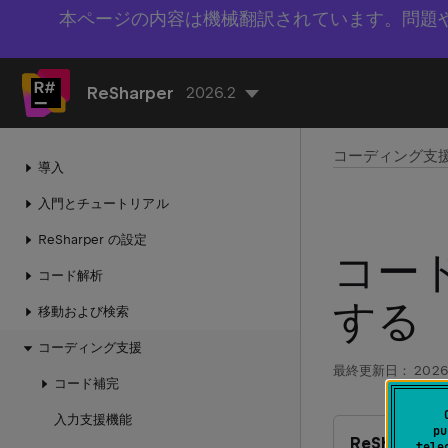
本ページの内容は機械翻訳されています。問題
ReSharper
2026.2
コーディング支
導入
入門とチュートリアル
ReSharper の設定
コー
コード解析
する
移動および検索
コーディング支援
最終更新日：
2026
コード補完
入力支援機能
pu
ReSharpe
tele