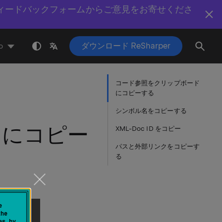
ィードバックフォームからご意見をお寄せくださ
ダウンロード ReSharper
o
コード参照をクリップボード
にコピーする
シンボル名をコピーする
ドにコピー
XML-Doc ID をコピー
パスと外部リンクをコピーす
る
e
the
es by