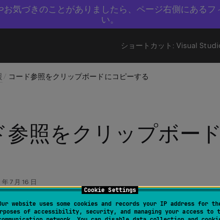
やお気づきのことがありましたら、ページ右側にあるフ
い。
ショートカット:
Visual Studi
援
コード参照をクリップボードにコピーする
ド参照をクリップボー
 年 7 月 16 日
Cookie Settings
Our website uses some cookies and records your IP address for th
rposes of accessibility, security, and managing your access to 
r | 編集｜コード参照をコピー…
communication network. You can disable data collection and cooki