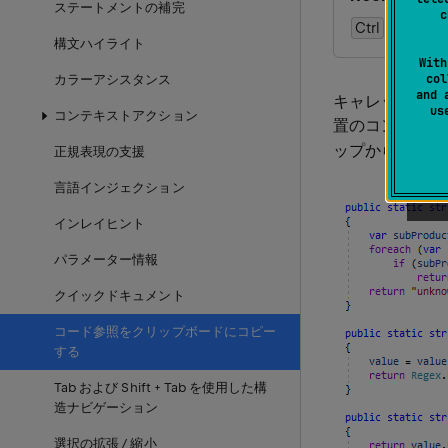
ステートメントの補完
c
Ctrl
Alt
Shif
構文ハイライト
With
col
カラーアシスタンス
and 
キャレット下のシ
u
コンテキストアクション
置のコンテキス
ップから目的の
正規表現の支援
言語インジェクション
インレイヒント
パラメーター情報
クイックドキュメント
コード参照をクリップボードにコピー
する
Tab および Shift + Tab を使用した構
造ナビゲーション
選択の拡張 / 縮小