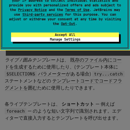
your IP address to collect individual statistics and
もサポートされています。 これらの機能の詳細について
provide you with personalized offers and ads subject to
は、
コードテンプレート
セクションの該当トピックを参
the
Privacy Notice
and the
Terms of Use
. JetBrains may
use
third-party services
for this purpose. You can
照してください。
adjust or withdraw your consent at any time by visiting
the
Opt-Out
.
Accept All
Manage Settings
ライブテンプレート
ライブ / 囲みテンプレート
は、
既存のファイル内にコー
ドを生成する
ために使用したり、(テンプレート本体に
パラメーター
がある場合)
$SELECTION$
try...catch
ステートメントなどの
テンプレートコードでコードフラ
グメントを囲む
ために使用したりできます。
各ライブテンプレートは、
ショートカット
— 例えば
— のような短い文字列で識別されます。エデ
foreach
ィターで直接入力するとテンプレートを呼び出せます。