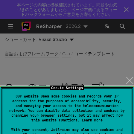
本ページの内容は機械翻訳されています。問題やお気
づきのことがありましたら、ページ右側にあるフィー
ドバックフォームからご意見をお寄せください。
ReSharper
2026.2
ショートカット:
Visual Studio
言語およびフレームワーク
C++
コードテンプレート
C++ のコードテンプレー
Cookie Settings
ト
Our website uses some cookies and records your IP
address for the purposes of accessibility, security,
and managing your access to the telecommunication
network. You can disable data collection and cookies by
最終更新日：
2026 年 7 月 16 日
changing your browser settings, but it may affect how
this website functions.
Learn more
ReSharper のすべてのコードテンプレート機能は C++ で
With your consent, JetBrains may also use cookies and