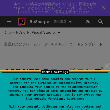
本ページの内容は機械翻訳されています。問題やお気
づきのことがありましたら、ページ右側にあるフィー
ドバックフォームからご意見をお寄せください。
ReSharper
2026.2
ショートカット:
Visual Studio
言語およびフレームワーク
ASP.NET
コードテンプレート
ASP.NET のコードテンプ
Cookie Settings
レート
Our website uses some cookies and records your IP
address for the purposes of accessibility, security,
and managing your access to the telecommunication
network. You can disable data collection and cookies by
最終更新日：
2026 年 7 月 16 日
changing your browser settings, but it may affect how
this website functions.
Learn more
With your consent, JetBrains may also use cookies and