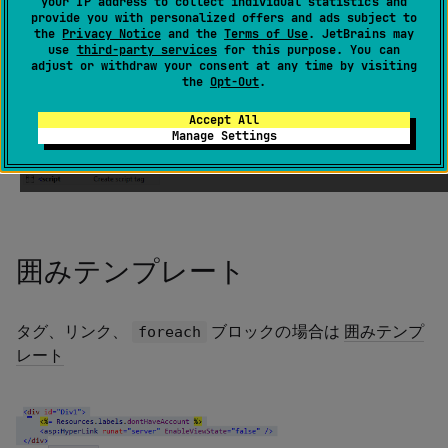
your IP address to collect individual statistics and
ライブテンプレート
provide you with personalized offers and ads subject to
the
Privacy Notice
and the
Terms of Use
. JetBrains may
use
third-party services
for this purpose. You can
adjust or withdraw your consent at any time by visiting
ASP.NET コントロール、スクリプトブロック、タグ、属
the
Opt-Out
.
性の
ライブテンプレート
:
Accept All
Manage Settings
囲みテンプレート
タグ、リンク、
ブロックの場合は
囲みテンプ
foreach
レート