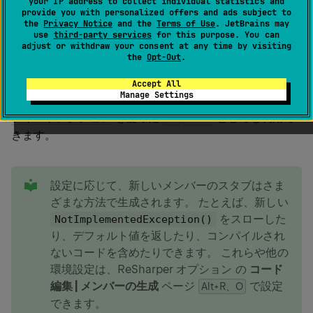
your IP address to collect individual statistics and
動的に生成したり、型メンバーを生成したりすることが
provide you with personalized offers and ads subject to
the
Privacy Notice
and the
Terms of Use
. JetBrains may
できます。
use
third-party services
for this purpose. You can
adjust or withdraw your consent at any time by visiting
the
Opt-Out
.
現在のタイプのメンバー生成オプションは、
Alt
Insert
（
ReSharper | 編集 | コードの生成
）で使用できます。
Accept All
Manage Settings
これらおよび他の多くのコード生成アクションは、
コン
テキストアクション
を使った
としても利用で
Alt
Enter
きます。
tip
設定に応じて、新しいメンバーのスタブはさま
ざまな方法で生成されます。 たとえば、新しい
をスローした
NotImplementedException()
り、デフォルト値を返したり、コンパイルされ
ないコードを含めたりできます。 これらや他の
環境設定は、ReSharper オプション の
コード
編集 | メンバーの生成
ページ
で設定
Alt+R、O
できます。