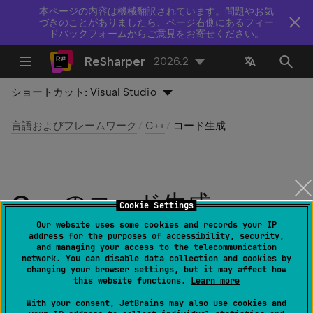
本ページの内容は機械翻訳されています。問題やお気
づきのことがありましたら、ページ右側にあるフィー
ドバックフォームからご意見をお寄せください。
ReSharper
2026.2
ショートカット:
Visual Studio
言語およびフレームワーク
C++
コード生成
C++ のコード生成
Cookie Settings
Our website uses some cookies and records your IP
最終更新日：
2026 年 7 月 16 日
address for the purposes of accessibility, security,
and managing your access to the telecommunication
network. You can disable data collection and cookies by
changing your browser settings, but it may affect how
ReSharper は、ボイラープレートコードを生成するさま
this website functions.
Learn more
ざまな方法を提供します。 例: 宣言されていないコードシ
With your consent, JetBrains may also use cookies and
ンボルを使用し、これらのシンボルを用途に基づいて自