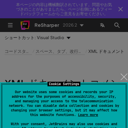
本ページの内容は機械翻訳されています。問題やお気
づきのことがありましたら、ページ右側にあるフィー
ドバックフォームからご意見をお寄せください。
ReSharper
2026.2
ショートカット:
Visual Studio
コードスタイルとクリーンアップ
スペース、タブ、改行を使用してコードをフォーマットする
XML ドキュメントコメントを再フォーマットする
XML ドキュメントコメン
Cookie Settings
トを再フォーマットする
Our website uses some cookies and records your IP
address for the purposes of accessibility, security,
and managing your access to the telecommunication
network. You can disable data collection and cookies by
最終更新日：
2026 年 7 月 16 日
changing your browser settings, but it may affect how
this website functions.
Learn more
ReSharper は、お好みに合わせて
XML ドキュメントコメ
With your consent, JetBrains may also use cookies and