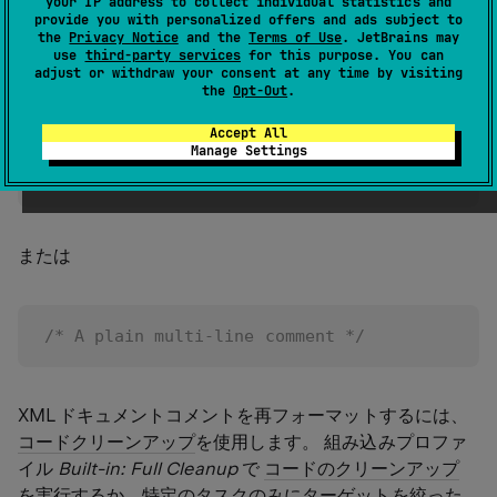
your IP address to collect individual statistics and
ント
を整形できます。
provide you with personalized offers and ads subject to
the
Privacy Notice
and the
Terms of Use
. JetBrains may
use
third-party services
for this purpose. You can
ReSharper では次のようなプレーン コメントは整形され
adjust or withdraw your consent at any time by visiting
the
Opt-Out
.
ません：
Accept All
Manage Settings
// A plain single-line comment
または
/* A plain multi-line comment */
XML ドキュメントコメントを再フォーマットするには、
コードクリーンアップ
を使用します。 組み込みプロファ
イル
Built-in: Full Cleanup
で
コードのクリーンアップ
を実行するか、特定のタスクのみにターゲットを絞った