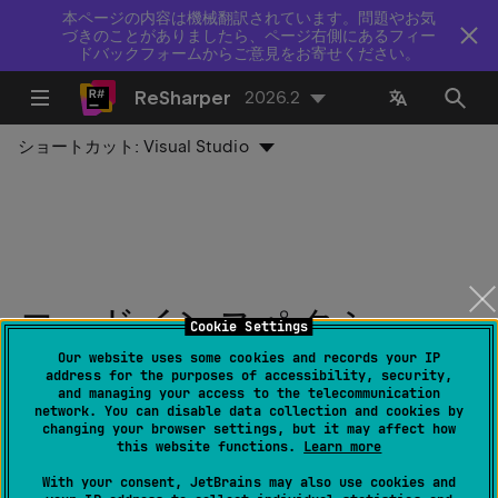
本ページの内容は機械翻訳されています。問題やお気
づきのことがありましたら、ページ右側にあるフィー
ドバックフォームからご意見をお寄せください。
ReSharper
2026.2
ショートカット:
Visual Studio
コードインスペクショ
Cookie Settings
ン：'await' 演算子のない
Our website uses some cookies and records your IP
address for the purposes of accessibility, security,
and managing your access to the telecommunication
Async メソッド（'await'
network. You can disable data collection and cookies by
changing your browser settings, but it may affect how
演算子のない Async タス
this website functions.
Learn more
With your consent, JetBrains may also use cookies and
クメソッド）