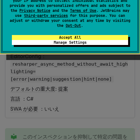
your IP address to collect individual statistics and
provide you with personalized offers and ads subject to
the
Privacy Notice
and the
Terms of Use
. JetBrains may
最終更新日：
2026 年 7 月 16 日
use
third-party services
for this purpose. You can
adjust or withdraw your consent at any time by visiting
the
Opt-Out
.
カテゴリ
: 潜在的なコード品質の問題
Accept All
Manage Settings
ID
：
AsyncMethodWithoutAwait
EditorConfig
：
resharper_async_method_without_await_high
lighting=
[error|warning|suggestion|hint|none]
デフォルトの重大度
:
提案
言語
：C#
SWA が必要
：いいえ
tip
このインスペクションを抑制して特定の問題を