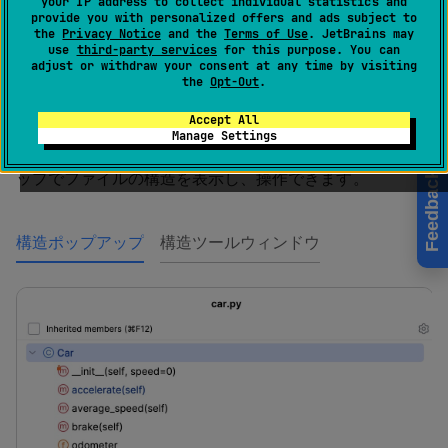
your IP address to collect individual statistics and
provide you with personalized offers and ads subject to
構造
または
Alt
0
7
the
Privacy Notice
and the
Terms of Use
. JetBrains may
use
third-party services
for this purpose. You can
構造
ポップアップ：
移動 | ファイル構造
または
adjust or withdraw your consent at any time by visiting
Ctrl
F12
the
Opt-Out
.
Accept All
Manage Settings
PyCharm では、
構造
ツールウィンドウと
構造
ポップア
ップでファイルの構造を表示し、操作できます。
Feedback
構造ポップアップ
構造ツールウィンドウ