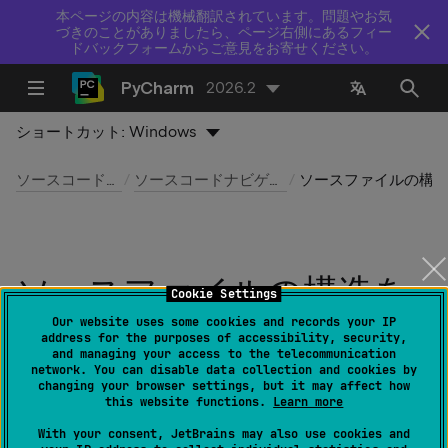
本ページの内容は機械翻訳されています。問題やお気
づきのことがありましたら、ページ右側にあるフィー
ドバックフォームからご意見をお寄せください。
PyCharm
2026.2
ショートカット:
Windows
ソースコードの操作
ソースコードナビゲーション
ソースファイルの構造を表示
ソースファイルの構造を
Cookie Settings
表示
Our website uses some cookies and records your IP
address for the purposes of accessibility, security,
and managing your access to the telecommunication
network. You can disable data collection and cookies by
最終更新日：
2026 年 7 月 14 日
changing your browser settings, but it may affect how
this website functions.
Learn more
With your consent, JetBrains may also use cookies and
構造
ツールウィンドウ：
表示 | ツールウィンドウ |