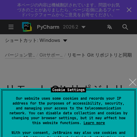
本ページの内容は機械翻訳されています。問題やお気
づきのことがありましたら、ページ右側にあるフィー
ドバックフォームからご意見をお寄せください。
PyCharm
2026.2
ショートカット:
Windows
バージョン管理​
Git​​サポート
リモート Git リポジトリと同期する
リモート Git リポジトリ
Cookie Settings
と同期する
Our website uses some cookies and records your IP
address for the purposes of accessibility, security,
and managing your access to the telecommunication
network. You can disable data collection and cookies by
最終更新日：
2026 年 7 月 14 日
changing your browser settings, but it may affect how
this website functions.
Learn more
変更をアップストリームにプッシュ
して作業結果を共有
With your consent, JetBrains may also use cookies and