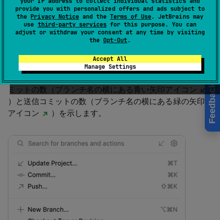
your IP address to collect individual statistics and
する前に、リモートリポジトリと同期して、プロジェク
provide you with personalized offers and ads subject to
トのローカルコピーが最新であることを確認する必要が
the
Privacy Notice
and the
Terms of Use
. JetBrains may
use
third-party services
for this purpose. You can
あります。 これを行うには、次のいずれかの方法があり
adjust or withdraw your consent at any time by visiting
ます:
変更をフェッチ
、
変更をプル
、または
プロジェク
the
Opt-Out
.
トを更新
。
Accept All
Manage Settings
VCS ウィジェットは、まだフェッチされていない受信コ
Feedback
ミットの数（ブランチ名の横にある青い矢印アイコン
）と送信コミットの数（ブランチ名の横にある緑の矢印
アイコン
）を示します。