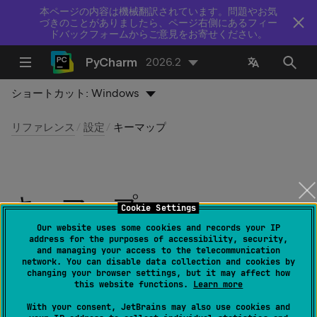
本ページの内容は機械翻訳されています。問題やお気
づきのことがありましたら、ページ右側にあるフィー
ドバックフォームからご意見をお寄せください。
PyCharm
2026.2
ショートカット:
Windows
リファレンス
設定
キーマップ
キーマップ
Cookie Settings
Our website uses some cookies and records your IP
最終更新日：
2026 年 7 月 14 日
address for the purposes of accessibility, security,
and managing your access to the telecommunication
network. You can disable data collection and cookies by
changing your browser settings, but it may affect how
this website functions.
Learn more
ファイル | 設定 | キーマップ
(Windows および Linux
用)
With your consent, JetBrains may also use cookies and