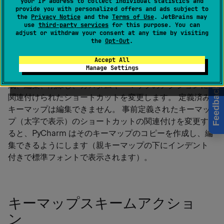
your IP address to collect individual statistics and
macOS 用
%instance% | 設定 | キーマップ
provide you with personalized offers and ads subject to
the
Privacy Notice
and the
Terms of Use
. JetBrains may
Ctrl
Alt
0
S
use
third-party services
for this purpose. You can
adjust or withdraw your consent at any time by visiting
the
Opt-Out
.
Accept All
このページを使用して、選択した
キーマップ
のショート
Manage Settings
カットとアクションを検索し、カスタムキーマップを作
成、編集、削除し、カスタムキーマップのアクションに
Feedback
関連付けられたショートカットを変更します。
定義済み
キーマップ
は編集できません。 事前定義されたキーマッ
プ（太字で表示）のショートカットの関連付けを変更す
ると、PyCharm はそのキーマップのコピーを作成し、編
集できるようにします（親キーマップの下にインデント
付きで標準フォントで表示されます）。
キーマップスキームアクショ
ン