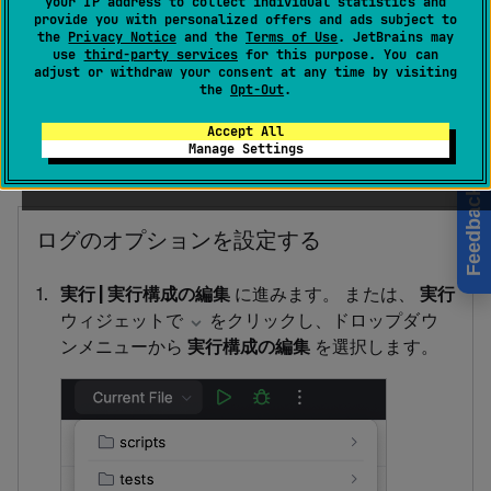
your IP address to collect individual statistics and
す。
provide you with personalized offers and ads subject to
the
Privacy Notice
and the
Terms of Use
. JetBrains may
use
third-party services
for this purpose. You can
adjust or withdraw your consent at any time by visiting
アプリケーションまたはサーバーがログファイルを生成
the
Opt-Out
.
する場合、デフォルトのエントリは自動的に実行 / デバッ
グ構成ダイアログのログファイルリストに追加されま
Accept All
Manage Settings
す。
Feedback
ログのオプションを設定する
実行 | 実行構成の編集
に進みます。 または、
実行
ウィジェットで
をクリックし、ドロップダウ
ンメニューから
実行構成の編集
を選択します。