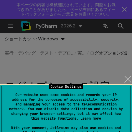
本ページの内容は機械翻訳されています。問題やお気
づきのことがありましたら、ページ右側にあるフィー
ドバックフォームからご意見をお寄せください。
PyCharm
2026.2
ショートカット:
Windows
実行・デバッグ・テスト・デプロイ
実行
ログオプションの
ログオプションの設定
Cookie Settings
Our website uses some cookies and records your IP
最終更新日：
2026 年 7 月 14 日
address for the purposes of accessibility, security,
and managing your access to the telecommunication
network. You can disable data collection and cookies by
changing your browser settings, but it may affect how
実行 / デバッグ構成
ダイアログのログタブを使用して、
this website functions.
Learn more
アプリケーションまたはサーバーによって生成されたロ
With your consent, JetBrains may also use cookies and
グファイルがコンソールに表示される方法を設定しま