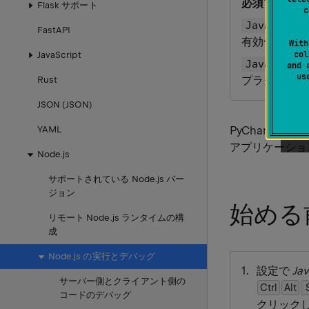
必須プラグイ
Flask サポート
c
JavaScript
FastAPI
有効化されて
With
col
JavaScript
JavaScript
and 
u
プラグインをイ
Rust
JSON (JSON)
YAML
PyCharm は
アプリケーショ
Node.js
サポートされている Node.js バー
ジョン
始める
リモート Node.js ランタイムの構
成
Node.js の実行とデバッグ
設定で
Jav
サーバー側とクライアント側の
Ctrl
Alt
コードのデバッグ
クリック