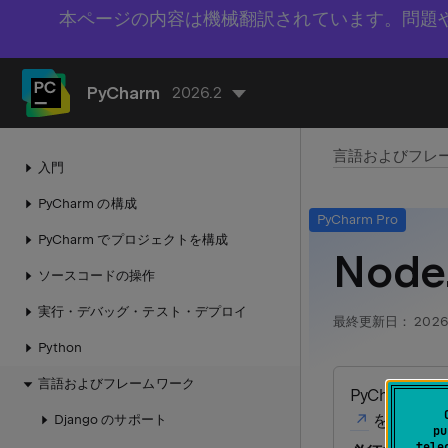
本ページの内容は機械翻訳されています。問題
PyCharm
2026.2
言語およびフレ
入門
PyCharm の構成
PyCharm Pro
PyCharm でプロジェクトを構成
Nod
ソースコードの操作
実行・デバッグ・テスト・デプロイ
最終更新日：
2026
Python
言語およびフレームワーク
PyCharm 
をご確認
Django のサポート
pu
tele