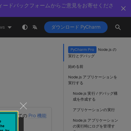
ィードバックフォームからご意見をお寄せくださ
ダウンロード PyCharm
ws
PyCharm Pro
Node.js の
実行とデバッグ
始める前
Node.js アプリケーションを
実行する
Node.js 実行 / デバッグ構
成を作成する
アプリケーションの実行
し、すべての
Pro 機能
Node.js アプリケーション
e
the
の実行時にログを管理す
es by