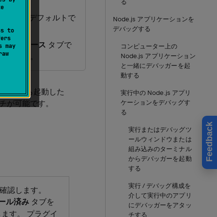
る
te
されており、デフォルトで
Node.js アプリケーションを
デバッグする
ss to
fers
ットプレース
タブで
s may
コンピューター上の
raw
用できます。
Node.js アプリケーション
と一緒にデバッガーを起
動する
harm から起動した
実行中の Node.js アプリ
チが可能です。
ケーションをデバッグす
る
Feedback
実行またはデバッグツ
ールウィンドウまたは
組み込みのターミナル
からデバッガーを起動
する
実行 / デバッグ構成を
確認します。
介して実行中のアプリ
ール済み
タブを
にデバッガーをアタッ
ます。 プラグイ
チする