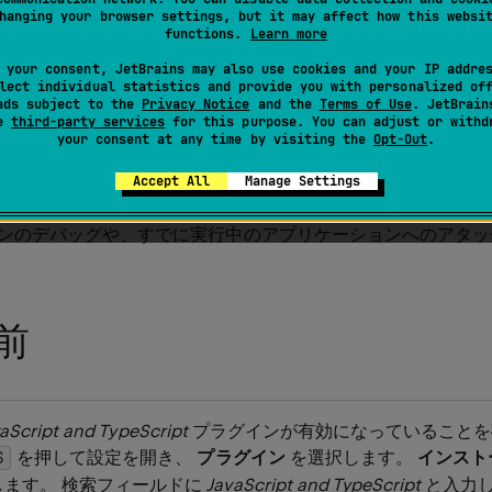
ン
：
hanging your browser settings, but it may affect how this websi
functions.
Learn more
- プラグインは PyCharm にバンドル
 and TypeScript
います。
 your consent, JetBrains may also use cookies and your IP addre
lect individual statistics and provide you with personalized of
、
-
設定 | プラグイン
ページの
マーケ
 Debugger
Node.js
ads subject to the
Privacy Notice
and the
Terms of Use
. JetBrain
se
third-party services
for this purpose. You can adjust or withd
ンストールします。 プラグインは PyCharm Pro でのみ利
your consent at any time by visiting the
Opt-Out
.
Accept All
Manage Settings
 Node.js アプリケーションの実行とデバッグを支援します。 PyC
ンのデバッグや、すでに実行中のアプリケーションへのアタッ
前
aScript and TypeScript
プラグインが有効になっていることを
を押して設定を開き、
プラグイン​
を選択します。
インスト
0
S
します。 検索フィールドに
JavaScript and TypeScript
と入力し