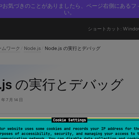
やお気づきのことがありましたら、ページ右側にあるフ
い。
ショートカット:
Windo
ームワーク
Node.js
Node.js の実行とデバッグ
e.js の実行とデバッグ
 年 7 月 14 日
Cookie Settings
Pro でのみ利用可能：
ダウンロード
して無料トライアルを開始
Our website uses some cookies and records your IP address for th
ください。
rposes of accessibility, security, and managing your access to 
communication network. You can disable data collection and cooki