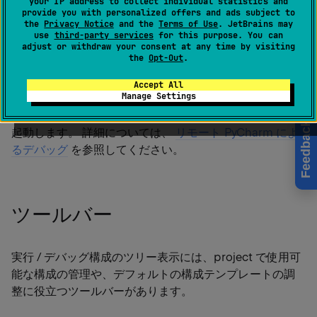
your IP address to collect individual statistics and
ご確認ください。
provide you with personalized offers and ads subject to
the
Privacy Notice
and the
Terms of Use
. JetBrains may
use
third-party services
for this purpose. You can
adjust or withdraw your consent at any time by visiting
作成:
実行 | 実行構成の編集 |
the
Opt-Out
| Python デバッグサーバ
.
ー
Accept All
Manage Settings
リモートデバッグ構成を使用して、デバッグサーバーを
Feedback
起動します。 詳細については、
リモート PyCharm によ
るデバッグ
を参照してください。
ツールバー
実行 / デバッグ構成のツリー表示には、project で使用可
能な構成の管理や、デフォルトの構成テンプレートの調
整に役立つツールバーがあります。