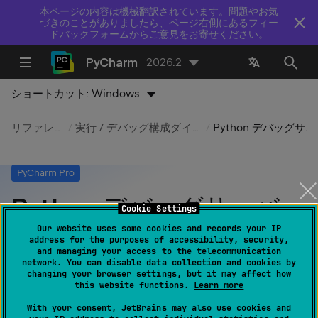
本ページの内容は機械翻訳されています。問題やお気
づきのことがありましたら、ページ右側にあるフィー
ドバックフォームからご意見をお寄せください。
PyCharm
2026.2
ショートカット:
Windows
リファレンス
実行 / デバッグ構成ダイアログ
Python デバッグサーバー
PyCharm Pro
Python デバッグサーバー
Cookie Settings
Our website uses some cookies and records your IP
最終更新日：
2026 年 7 月 14 日
address for the purposes of accessibility, security,
and managing your access to the telecommunication
network. You can disable data collection and cookies by
changing your browser settings, but it may affect how
this website functions.
Learn more
PyCharm Pro でのみ利用可能：
ダウンロード
し
て無料トライアルを開始し、すべての
Pro 機能
を
With your consent, JetBrains may also use cookies and