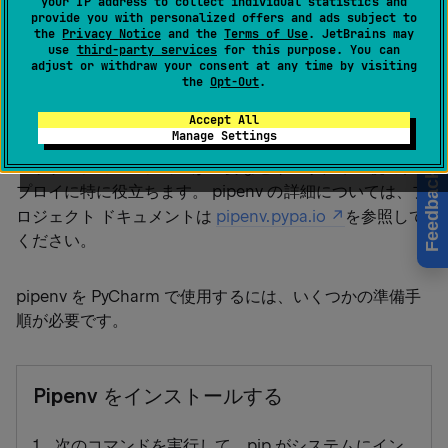
your IP address to collect individual statistics and
ファイルを介して自動的に
プロジェクトパッケ
Pipfile
provide you with personalized offers and ads subject to
the
Privacy Notice
and the
Terms of Use
. JetBrains may
ージが管理
されます。
use
third-party services
for this purpose. You can
adjust or withdraw your consent at any time by visiting
the
Opt-Out
.
Pipenv は
ファイルも生成し、これは決
Pipfile.lock
定論的なビルドを作成し、作業環境のスナップショット
Accept All
Manage Settings
を作成するために使用されます。 プロジェクトの要件や
パッケージのバージョンが重要なセキュリティ重視のデ
Feedback
プロイに特に役立ちます。 pipenv の詳細については、プ
ロジェクト ドキュメントは
pipenv.pypa.io
を参照して
ください。
pipenv を PyCharm で使用するには、いくつかの準備手
順が必要です。
Pipenv をインストールする
次のコマンドを実行して、pip がシステムにイン