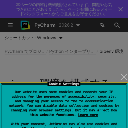
本ページの内容は機械翻訳されています。問題やお気
づきのことがありましたら、ページ右側にあるフィー
ドバックフォームからご意見をお寄せください。
PyCharm
2026.2
ショートカット:
Windows
PyCharm でプロジェクトを構成
Python インタープリターを構成する
pipenv 環境を構成する
pipenv 環境を構成する
Cookie Settings
Our website uses some cookies and records your IP
最終更新日：
2026 年 7 月 14 日
address for the purposes of accessibility, security,
and managing your access to the telecommunication
network. You can disable data collection and cookies by
changing your browser settings, but it may affect how
Pipenv
は、Python プロジェクトの仮想環境を作成する
this website functions.
Learn more
ために必要なすべての手段を提供するツールです。 パッ
With your consent, JetBrains may also use cookies and
ケージをインストールまたはアンインストールすると、