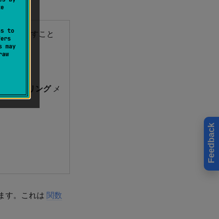
te
ss to
を元に戻すこと
fers
s may
raw
ファクタリング
メ
Feedback
ます。これは
関数