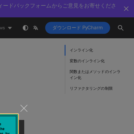
ィードバックフォームからご意見をお寄せくださ
ダウンロード PyCharm
ws
インライン化
変数のインライン化
関数またはメソッドのインラ
イン化
リファクタリングの制限
e
the
es by