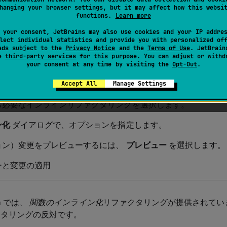
hanging your browser settings, but it may affect how this websi
functions.
Learn more
 your consent, JetBrains may also use cookies and your IP addre
ファクタリングでは、関数または変数の抽出リファクタリング
lect individual statistics and provide you with personalized of
ads subject to the
Privacy Notice
and the
Terms of Use
. JetBrain
se
third-party services
for this purpose. You can adjust or withd
your consent at any time by visiting the
Opt-Out
.
ン化するコードフラグメントにキャレットを配置します。
Accept All
Manage Settings
を押す。 または、コードフラグメントを右クリックし、
リ
N
0
ら必要なインラインリファクタリングを選択します。
ン化
ダイアログで、オプションを指定します。
ョン）変更をプレビューするには、
プレビュー
を選択します。
ーと変更の適用
m では、
関数のインライン化
リファクタリングが提供されてい
タリングの反対です。