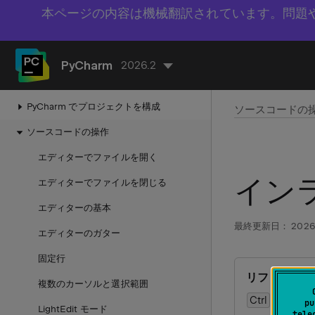
本ページの内容は機械翻訳されています。問題
入門
PyCharm
2026.2
PyCharm の構成
PyCharm でプロジェクトを構成
ソースコードの
ソースコードの操作
エディターでファイルを開く
イン
エディターでファイルを閉じる
エディターの基本
最終更新日：
2026
エディターのガター
固定行
リファクタリン
複数のカーソルと選択範囲
Ctrl
Alt
N
0
pu
LightEdit モード
tele