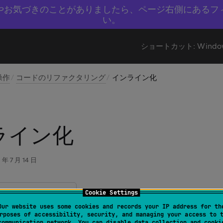
やお気づきのことがありましたら、ページ右側にあるフ
い。
ショートカット:
Windo
操作
コードのリファクタリング
インライン化
ライン化
 年 7 月 14 日
Cookie Settings
グ | インライン化
Our website uses some cookies and records your IP address for th
rposes of accessibility, security, and managing your access to 
communication network. You can disable data collection and cooki