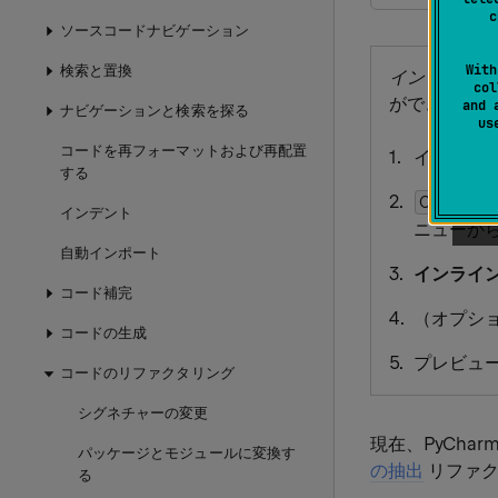
c
ソースコードナビゲーション
With
検索と置換
インライン
リ
col
ができます。
and 
ナビゲーションと検索を探る
u
コードを再フォーマットおよび再配置
インライ
する
Ctrl
Alt
インデント
ニューか
自動インポート
インライ
コード補完
（オプシ
コードの生成
プレビュ
コードのリファクタリング
シグネチャーの変更
現在、PyChar
パッケージとモジュールに変換す
の抽出
リファク
る