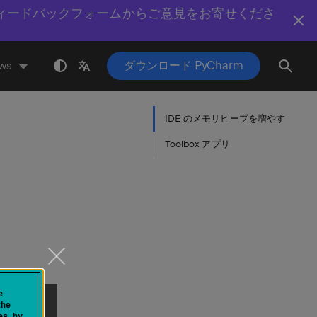
ィードバックフォームからご意見をお寄せくださ
ダウンロード PyCharm
ws
IDE のメモリヒープを増やす
Toolbox アプリ
す
e
the
es by