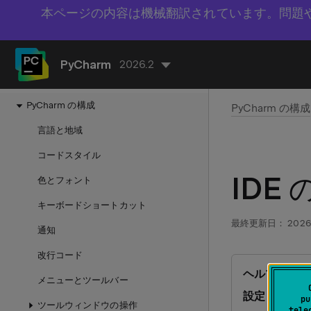
本ページの内容は機械翻訳されています。問題
PyCharm
2026.2
入門
PyCharm の構成
PyCharm の構成
言語と地域
コードスタイル
IDE
色とフォント
キーボードショートカット
最終更新日：
2026
通知
改行コード
ヘルプ｜メモ
メニューとツールバー
設定｜メモリ
pu
ツールウィンドウの操作
tele