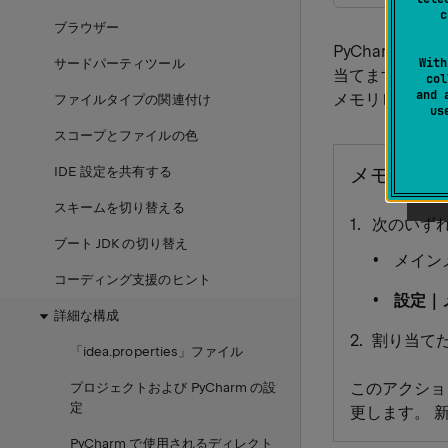
c
ブラウザー
PyCharm 
With
サードパーティツール
当てます。 デ
col
and 
メモリヒープを
ファイルタイプの関連付け​
u
スコープとファイルの色
メモリヒ
IDE 設定を共有する
スキームを切り替える
次のいず
ブート JDK の切り替え
メイン
コーディング支援のヒント
設定｜
詳細な構成
割り当て
「idea.properties」ファイル
このアクション
プロジェクトおよび PyCharm の設
定
更します。 
PyCharm で使用されるディレクト