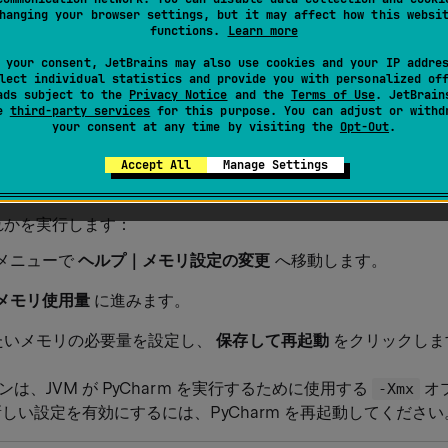
hanging your browser settings, but it may affect how this websi
functions.
Learn more
を実行している Java 仮想マシン（JVM）は、あらかじめ定めら
 your consent, JetBrains may also use cookies and your IP addre
フォルト値はプラットフォームによって異なります。 速度が低
lect individual statistics and provide you with personalized of
ads subject to the
Privacy Notice
and the
Terms of Use
. JetBrain
増やすことをお勧めします。
se
third-party services
for this purpose. You can adjust or withd
your consent at any time by visiting the
Opt-Out
.
Accept All
Manage Settings
ープを増やす
れかを実行します：
メニューで
ヘルプ｜メモリ設定の変更
へ移動します。
メモリ使用量
に進みます。
たいメモリの必要量を設定し、
保存して再起動
をクリックしま
は、JVM が PyCharm を実行するために使用する
オ
-Xmx
新しい設定を有効にするには、PyCharm を再起動してください