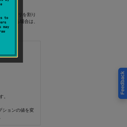
te
れた量のメモリを割り
ss to
下している場合は、
fers
s may
raw
Feedback
す。
プションの値を変
。