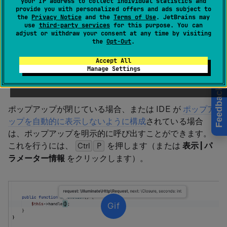
your IP address to collect individual statistics and
provide you with personalized offers and ads subject to
the
Privacy Notice
and the
Terms of Use
. JetBrains may
パラメーター情報
ポップアップには、メソッド呼び出し
use
third-party services
for this purpose. You can
と関数呼び出しのパラメーターの名前が表示されます。
adjust or withdraw your consent at any time by visiting
the
Opt-Out
.
エディターで角括弧を入力するか、候補リストからメソ
ッドを選択すると、PhpStorm は1 秒（1000 ミリ秒）以
Accept All
内に利用可能なすべてのメソッドシグネチャーを含むポ
Manage Settings
ップアップを自動で表示します。
Feedback
ポップアップが閉じている場合、または IDE が
ポップア
ップを自動的に表示しないように構成
されている場合
は、ポップアップを明示的に呼び出すことができます。
これを行うには、
を押します（または
表示 | パ
Ctrl
0
P
ラメーター情報
をクリックします）。
Gif