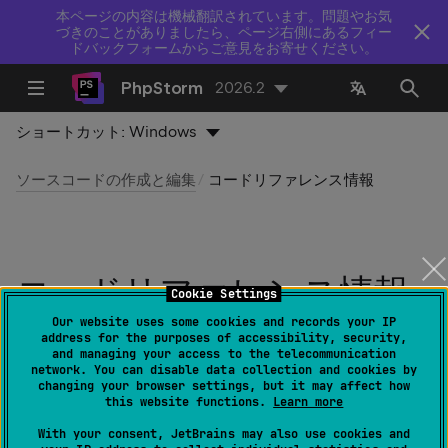
本ページの内容は機械翻訳されています。問題やお気
づきのことがありましたら、ページ右側にあるフィー
ドバックフォームからご意見をお寄せください。
PhpStorm
2026.2
ショートカット:
Windows
ソースコードの作成と編集
コードリファレンス情報
コードリファレンス情報
Cookie Settings
Our website uses some cookies and records your IP
最終更新日：
2026 年 8 月 5 日
address for the purposes of accessibility, security,
and managing your access to the telecommunication
network. You can disable data collection and cookies by
changing your browser settings, but it may affect how
this website functions.
Learn more
パラメーター情報​
With your consent, JetBrains may also use cookies and