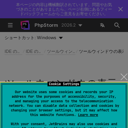
本ページの内容は機械翻訳されています。問題やお気
づきのことがありましたら、ページ右側にあるフィー
ドバックフォームからご意見をお寄せください。
PhpStorm
2026.2
ショートカット:
Windows
IDE の構成
IDE の外観
ツールウィンドウ
ツールウィンドウの
ツールウィンドウの表示
Cookie Settings
モード
Our website uses some cookies and records your IP
address for the purposes of accessibility, security,
and managing your access to the telecommunication
network. You can disable data collection and cookies by
最終更新日：
2026 年 8 月 5 日
changing your browser settings, but it may affect how
this website functions.
Learn more
With your consent, JetBrains may also use cookies and
ウィンドウ | アクティブなツールウィンドウ | 表示モ