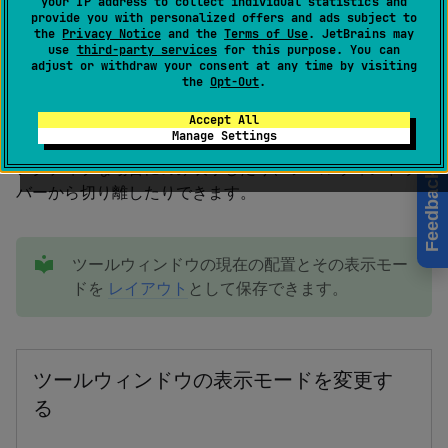
your IP address to collect individual statistics and
provide you with personalized offers and ads subject to
ード
the
Privacy Notice
and the
Terms of Use
. JetBrains may
use
third-party services
for this purpose. You can
adjust or withdraw your consent at any time by visiting
the
Opt-Out
.
デフォルトでは、ツールウィンドウはメインウィンドウ
の端にアタッチされ、常に表示されています。 たとえ
Accept All
Manage Settings
ば、特定のツールウィンドウの
表示モード
を変更して、
アクティブな場合にのみ表示したり、ツールウィンドウ
Feedback
バーから切り離したりできます。
tip
ツールウィンドウの現在の配置とその表示モー
ドを
レイアウト
として保存できます。
ツールウィンドウの表示モードを変更す
る