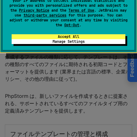
your IP address to collect individual statistics and
provide you with personalized offers and ads subject to
the
Privacy Notice
and the
Terms of Use
. JetBrains may
use
third-party services
for this purpose. You can
ファイルテンプレートは、プロジェクトツリーのコンテ
adjust or withdraw your consent at any time by visiting
キストメニューの
ファイル | 新規
メニューまたは
新規
セ
the
Opt-Out
.
クションを使用して作成する新しいファイルの既定の内
Accept All
容の仕様です。
Manage Settings
Feedback
作成するファイルの種類に応じて、テンプレートは、そ
の種類のすべてのファイルに期待される初期コードとフ
ォーマットを提供します (業界または言語の標準、企業ポ
リシー、その他の理由に従って)。
PhpStorm は、新しいファイルを作成するときに提案さ
れる、サポートされているすべてのファイルタイプ用の
定義済みテンプレートを提供します。
ファイルテンプレートの管理と構成