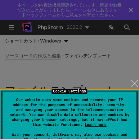
本ページの内容は機械翻訳されています。問題やお気
づきのことがありましたら、ページ右側にあるフィー
ドバックフォームからご意見をお寄せください。
PhpStorm
2026.2
ショートカット:
Windows
ソースコードの作成と編集
ファイルテンプレート
ファイルテンプレート
Cookie Settings
Our website uses some cookies and records your IP
最終更新日：
2026 年 8 月 5 日
address for the purposes of accessibility, security,
and managing your access to the telecommunication
network. You can disable data collection and cookies by
changing your browser settings, but it may affect how
this website functions.
Learn more
を押して設定を開き、
エディター | ファ
Ctrl
Alt
0
S
イルおよびコードテンプレート
に移動します。
With your consent, JetBrains may also use cookies and