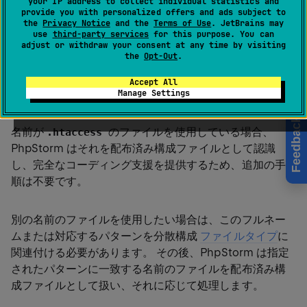
your IP address to collect individual statistics and
補完
や
ドキュメント検索
を行い、
配布済み構成ファイル
provide you with personalized offers and ads subject to
の編集時に利用できます。
the
Privacy Notice
and the
Terms of Use
. JetBrains may
use
third-party services
for this purpose. You can
adjust or withdraw your consent at any time by visiting
the
Opt-Out
.
分散構成ファイルは、
HTTP Apache Server(英語)
構
成へのディレクトリベースの変更を行うために使用さ
Accept All
れ、通常は
という名前です。
.htaccess
Manage Settings
Feedback
名前が
のファイルを使用している場合、
.htaccess
PhpStorm はそれを配布済み構成ファイルとして認識
し、完全なコーディング支援を提供するため、追加の手
順は不要です。
別の名前のファイルを使用したい場合は、このフルネー
ムまたは対応するパターンを分散構成
ファイルタイプ
に
関連付ける必要があります。 その後、PhpStorm は指定
されたパターンに一致する名前のファイルを配布済み構
成ファイルとして扱い、それに応じて処理します。