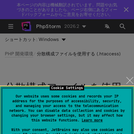
本ページの内容は機械翻訳されています。問題やお気
づきのことがありましたら、ページ右側にあるフィー
ドバックフォームからご意見をお寄せください。
PhpStorm
2026.2
ショートカット:
Windows
PHP 開発環境
分散構成ファイルを使用する (.htaccess)
分散構成ファイルを使用
Cookie Settings
する (.htaccess)
Our website uses some cookies and records your IP
address for the purposes of accessibility, security,
and managing your access to the telecommunication
network. You can disable data collection and cookies by
最終更新日：
2026 年 8 月 5 日
changing your browser settings, but it may affect how
this website functions.
Learn more
PhpStorm は、構文ハイライト、フォーマット、
コード
With your consent, JetBrains may also use cookies and