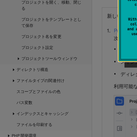
プロジェクトを開く、移動、閉じ
c
る
新しいファイ
With
プロジェクトをテンプレートとし
col
て保存
and 
Project
ツ
u
プロジェクト名を変更
次のいず
プロジェクト設定
Alt
Ins
プロジェクトツールウィンドウ
メイン
ディレクトリ構造
ディレ
ファイルタイプの関連付け
利用可能
スコープとファイルの色
パス変数
インデックスとキャッシング
ファイルを印刷する
PHP 開発環境