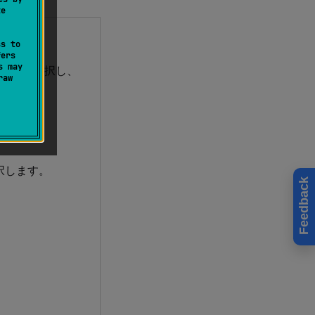
te
ss to
fers
s may
トリ を選択し、
raw
択します。
Feedback