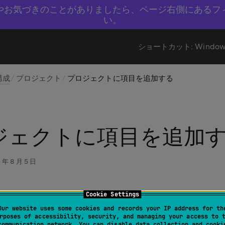
やお気づきのことがありましたら、ページ右側にあるフ
い。
ショートカット:
Window
構成
プロジェクト
プロジェクトに項目を追加する
ジェクトに項目を追加
 年 8 月 5 日
Cookie Settings
ルとディレクトリを追加す
Our website uses some cookies and records your IP address for th
rposes of accessibility, security, and managing your access to 
communication network. You can disable data collection and cooki