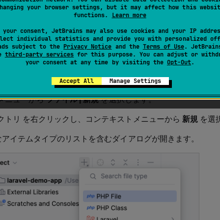
hanging your browser settings, but it may affect how this websi
functions.
Learn more
ルまたはディレクトリをプロジェクトに追加するには:
 your consent, JetBrains may also use cookies and your IP addre
lect individual statistics and provide you with personalized of
ads subject to the
Privacy Notice
and the
Terms of Use
. JetBrain
ールウィンドウ (
) で、新しい項目を作成する ディレク
Alt
0
1
se
third-party services
for this purpose. You can adjust or withd
れかの操作を実行してください：
your consent at any time by visiting the
Opt-Out
.
を押すか、ツールバーの
をクリックします。
ert
Accept All
Manage Settings
メニューから
ファイル | 新規
を選択します。
クトリ を右クリックし、コンテキストメニューから
新規
を選
なアイテムタイプのリストを含むダイアログが開きます。