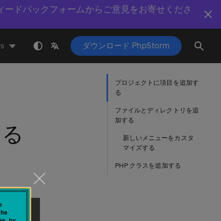
ィードバックフォームからご意見をお寄せくださ
ダウンロード PhpStorm
s
プロジェクトに項目を追加す
る
ファイルとディレクトリを追
加する
する
新しいメニューをカスタ
マイズする
PHP クラスを追加する
る
e
the
es by