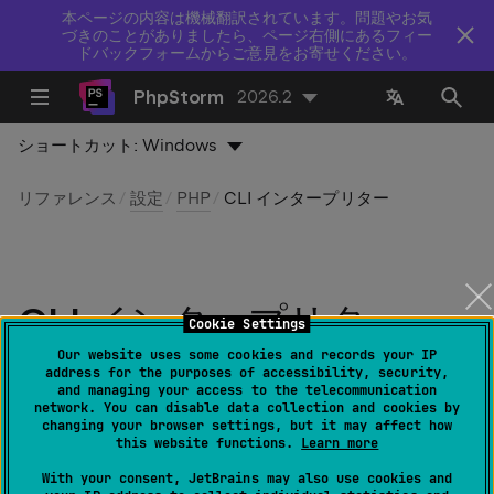
本ページの内容は機械翻訳されています。問題やお気
づきのことがありましたら、ページ右側にあるフィー
ドバックフォームからご意見をお寄せください。
PhpStorm
2026.2
ショートカット:
Windows
リファレンス
設定
PHP
CLI インタープリター
CLI インタープリター
Cookie Settings
Our website uses some cookies and records your IP
最終更新日：
2026 年 8 月 5 日
address for the purposes of accessibility, security,
and managing your access to the telecommunication
network. You can disable data collection and cookies by
changing your browser settings, but it may affect how
this website functions.
Learn more
Windows および Linux 用の
ファイル | 設定 | PHP
With your consent, JetBrains may also use cookies and
macOS 用
%instance% | 設定 | PHP