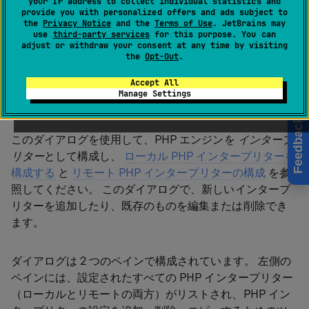
your IP address to collect individual statistics and
provide you with personalized offers and ads subject to
Ctrl
Alt
0
S
the
Privacy Notice
and the
Terms of Use
. JetBrains may
use
third-party services
for this purpose. You can
adjust or withdraw your consent at any time by visiting
the
Opt-Out
.
PHP
ページの
開発環境
セクションにある
CLI インタープ
Accept All
リター
リストの横にある
をクリックすると、ダイアロ
Manage Settings
グが開きます。
Feedback
このダイアログを使用して、PHP エンジンを
インタープ
リター
として構成し、
ローカル PHP インタープリターを
構成する
と
リモート PHP インタープリターの構成
を参
照してください。 このダイアログで、新しいインタープ
リターを追加したり、既存のものを編集または削除でき
ます。
ダイアログは 2 つのペインで構成されています。 左側の
ペインには、設定されたすべての PHP インタープリター
（ローカルとリモートの両方）がリストされ、PHP イン