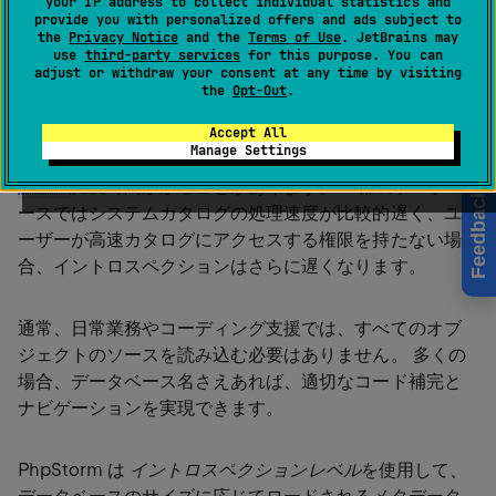
your IP address to collect individual statistics and
provide you with personalized offers and ads subject to
ジェクトのコンテキストメニュー｜イントロスペク
the
Privacy Notice
and the
Terms of Use
. JetBrains may
ションレベル｜<level>；
use
third-party services
for this purpose. You can
adjust or withdraw your consent at any time by visiting
the
Opt-Out
.
データベースにオブジェクト（テーブル、スキーマ、デ
Accept All
Manage Settings
ータベースなど）が多数存在する場合、イントロ
スペク
ション
に長時間かかることがあります。 一部のデータベ
Feedback
ースではシステムカタログの処理速度が比較的遅く、ユ
ーザーが高速カタログにアクセスする権限を持たない場
合、イントロスペクションはさらに遅くなります。
通常、日常業務やコーディング支援では、すべてのオブ
ジェクトのソースを読み込む必要はありません。 多くの
場合、データベース名さえあれば、適切なコード補完と
ナビゲーションを実現できます。
PhpStorm は
イントロスペクションレベル
を使用して、