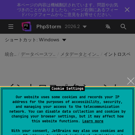
本ページの内容は機械翻訳されています。問題やお気
づきのことがありましたら、ページ右側にあるフィー
ドバックフォームからご意見をお寄せください。
PhpStorm
2026.2
ショートカット:
Windows
統合ツール
データベースツールおよび SQL
メタデータとイントロスペクション
イントロスペクションレベル
イントロスペクションレ
Cookie Settings
ベル
Our website uses some cookies and records your IP
address for the purposes of accessibility, security,
and managing your access to the telecommunication
network. You can disable data collection and cookies by
最終更新日：
2026 年 8 月 5 日
changing your browser settings, but it may affect how
this website functions.
Learn more
With your consent, JetBrains may also use cookies and
データベース
ツールウィンドウ｜データベースオブ