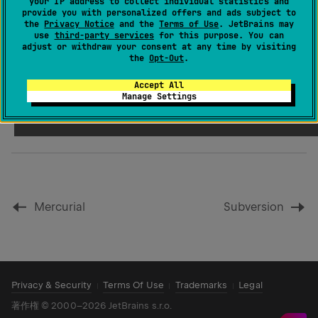
your IP address to collect individual statistics and
プラグインのインストール
で説明されている手順に従っ
provide you with personalized offers and ads subject to
the
Privacy Notice
and the
Terms of Use
. JetBrains may
てインストールできます。
use
third-party services
for this purpose. You can
adjust or withdraw your consent at any time by visiting
the
Opt-Out
.
PhpStorm の Perforce サポートに関するドキュメント
Accept All
は、
PhpStorm ヘルプの以前のバージョン
で参照でき
Manage Settings
ます。
Mercurial
Subversion
Privacy & Security
Terms Of Use
Trademarks
Legal
著作権
©
2000–2026 JetBrains s.r.o.