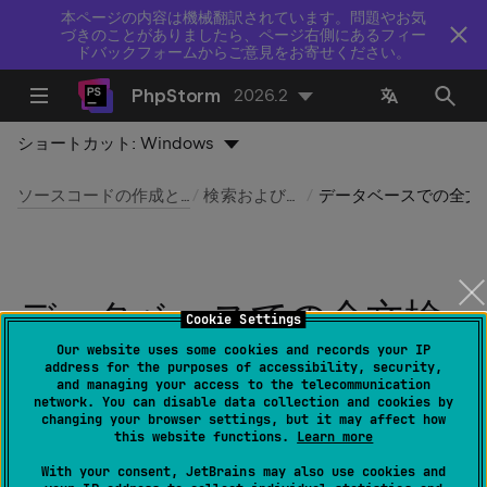
本ページの内容は機械翻訳されています。問題やお気
づきのことがありましたら、ページ右側にあるフィー
ドバックフォームからご意見をお寄せください。
PhpStorm
2026.2
ショートカット:
Windows
ソースコードの作成と編集
検索および置換
データベース
データベースでの全文検
Cookie Settings
索
Our website uses some cookies and records your IP
address for the purposes of accessibility, security,
and managing your access to the telecommunication
network. You can disable data collection and cookies by
最終更新日：
2026 年 8 月 5 日
changing your browser settings, but it may affect how
this website functions.
Learn more
With your consent, JetBrains may also use cookies and
外部データベースの検索について詳しくは、
このド