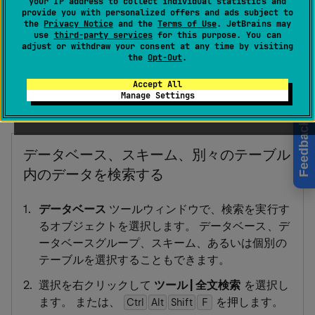
your IP address to collect individual statistics and
provide you with personalized offers and ads subject to
キュメント内の検索セクション
を参照してくださ
the
Privacy Notice
and the
Terms of Use
. JetBrains may
い。
use
third-party services
for this purpose. You can
adjust or withdraw your consent at any time by visiting
the
Opt-Out
.
データの正確な場所を知らなくても、データベースまた
Accept All
Manage Settings
はデータベースのグループでデータを検索できます。
Feedback
データベース、スキーム、別々のテーブル
内のデータを検索する
データベース
ツールウィンドウで、検索を実行す
るオブジェクトを選択します。 データベース、デ
ータベースグループ、スキーム、あるいは個別の
テーブルを選択することもできます。
選択を右クリックして
ツール | 全文検索
を選択し
ます。 または、
を押します。
Ctrl
Alt
Shift
0
F