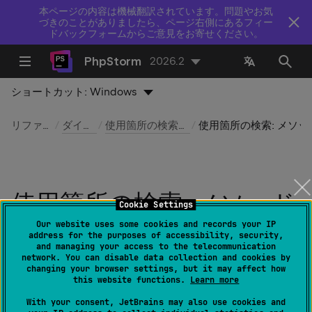
本ページの内容は機械翻訳されています。問題やお気
づきのことがありましたら、ページ右側にあるフィー
ドバックフォームからご意見をお寄せください。
PhpStorm
2026.2
ショートカット:
Windows
リファレンス
ダイアログ
使用箇所の検索ダイアログ
使用箇所の検索: メ
使用箇所の検索: メソッド
Cookie Settings
オプション
Our website uses some cookies and records your IP
address for the purposes of accessibility, security,
and managing your access to the telecommunication
network. You can disable data collection and cookies by
最終更新日：
2026 年 8 月 5 日
changing your browser settings, but it may affect how
this website functions.
Learn more
With your consent, JetBrains may also use cookies and
編集 | 使用箇所の検索設定