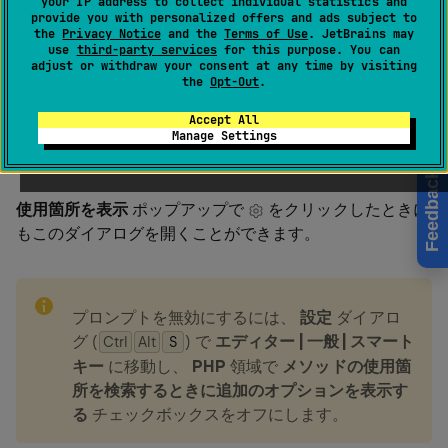
your IP address to collect individual statistics and
provide you with personalized offers and ads subject to
Alt
F7
the
Privacy Notice
and the
Terms of Use
. JetBrains may
use
third-party services
for this purpose. You can
adjust or withdraw your consent at any time by visiting
the
Opt-Out
.
このセクションでは、
使用箇所の検索
ダイアログで
Accept All
Method Usage Search オプションを指定するためのコン
Manage Settings
トロールについて説明します。
Feedback
使用箇所を表示
ポップアップで
をクリックしたときに
もこのダイアログを開くことができます。
note
プロンプトを無効にするには、
設定
ダイアロ
グ (
) で
エディター | 一般 | スマート
Ctrl
Alt
0
S
キー
に移動し、
PHP
領域で
メソッドの使用箇
所を検索するときに追加のオプションを表示す
る
チェックボックスをオフにします。