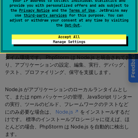
your IP address to collect individual statistics and
- プラグインは
Node.js Remote Interpreter
provide you with personalized offers and ads subject to
the
Privacy Notice
and the
Terms of Use
. JetBrains may
PhpStorm にバンドルされており、デフォルトで有
use
third-party services
for this purpose. You can
効化されています。
adjust or withdraw your consent at any time by visiting
the
Opt-Out
.
Accept All
Manage Settings
Node.js(英語)
は、サーバーやコマンドラインなど、ブ
ラウザーの外部で JavaScript を実行するための軽量ラン
Feedback
タイム環境です。 PhpStorm は Node.js と統合されてお
り、アプリケーションの設定、編集、実行、デバッグ、
テスト、プロファイリング、保守を支援します。
Node.js がアプリケーションのローカルランタイムとし
て、または npm パッケージの管理、JavaScript リンター
の実行、ツールのビルド、フレームワークのテストなど
にのみ必要な場合は、
Node.js
をインストールするだ
けです。 標準のインストールプロシージャに従えば、ほ
とんどの場合、PhpStorm は Node.js を自動的に検出し
ます。