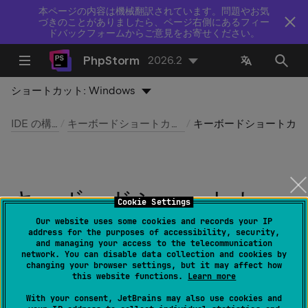
本ページの内容は機械翻訳されています。問題やお気
づきのことがありましたら、ページ右側にあるフィー
ドバックフォームからご意見をお寄せください。
PhpStorm
2026.2
ショートカット:
Windows
IDE の構成
キーボードショートカット
キーボードショートカット
キーボードショートカッ
Cookie Settings
ト
Our website uses some cookies and records your IP
address for the purposes of accessibility, security,
and managing your access to the telecommunication
network. You can disable data collection and cookies by
最終更新日：
2026 年 8 月 5 日
changing your browser settings, but it may affect how
this website functions.
Learn more
With your consent, JetBrains may also use cookies and
Windows および Linux 用の
ファイル | 設定 | キーマ