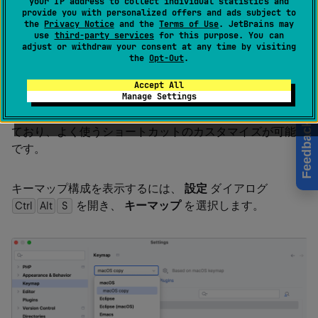
your IP address to collect individual statistics and
provide you with personalized offers and ads subject to
ップ
the
Privacy Notice
and the
Terms of Use
. JetBrains may
use
third-party services
for this purpose. You can
macOS 用
%instance% | 設定 | キーマップ
adjust or withdraw your consent at any time by visiting
the
Opt-Out
.
Ctrl
Alt
0
S
Accept All
Manage Settings
PhpStorm には
いくつかの定義済みキーマップ
が含まれ
Feedback
ており、よく使うショートカットのカスタマイズが可能
です。
キーマップ構成を表示するには、
設定
ダイアログ
を開き、
キーマップ
を選択します。
Ctrl
Alt
0
S