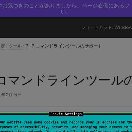
やお気づきのことがありましたら、ページ右側にあるフ
い。
ショートカット:
Window
設定
ツール
PHP コマンドラインツールのサポート
P コマンドラインツール
 年 7 月 14 日
Cookie Settings
よび Linux:
ファイル | 設定 | ツール | PHP コマンドライン
Our website uses some cookies and records your IP address for th
instance% | 環境設定 | ツール | PHP コマンドラインツール
rposes of accessibility, security, and managing your access to 
communication network. You can disable data collection and cooki