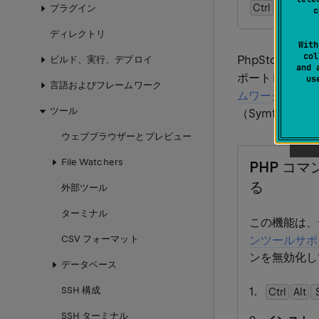
Ctrl
Alt
0
S
プラグイン
c
ディレクトリ
With
col
PhpStorm
ビルド、実行、デプロイ
and 
ポートしてい
u
言語およびフレームワーク
ムワーク 2 (ZFT
ツール
（Symfony
ウェブブラウザーとプレビュー
File Watchers
PHP コ
る
外部ツール
ターミナル
この機能は、
CSV フォーマット
ンツールサポ
ンを無効化し
データベース
SSH 構成
Ctrl
Alt
SSH ターミナル