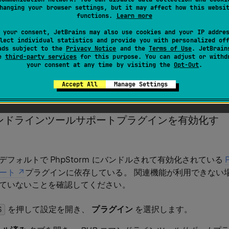
または
hanging your browser settings, but it may affect how this websi
functions.
Learn more
 your consent, JetBrains may also use cookies and your IP addre
lect individual statistics and provide you with personalized of
 は、一般的なサードパーティ製またはユーザー定義の PHP ツー
ads subject to the
Privacy Notice
and the
Terms of Use
. JetBrain
ます：
Symfony 1.1+
、
Symfony2
、
Zend フレームワーク 
se
third-party services
for this purpose. You can adjust or withd
your consent at any time by visiting the
Opt-Out
.
ool)
、
Yii
、
Composer
、
Drush 5.8+
、
Laravel
 コンソールベース）、
WordPress コマンドラインインターフェ
Accept All
Manage Settings
マンドラインツールサポートプラグインを有効化す
デフォルトで PhpStorm にバンドルされて有効化されている
ート
プラグインに依存している。 関連機能が利用できない
ていないことを確認してください。
を押して設定を開き、
プラグイン
を選択します。
0
S