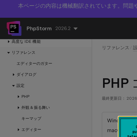
本ページの内容は機械翻訳されています。問題
AI
リモート開発
PhpStorm
2026.2
Dev Container
高度な IDE 機能
リファレンス
リファレンス
エディターのガター
ダイアログ
PH
設定
PHP
最終更新日：
2026
外観 & 振る舞い
キーマップ
Windows お
エディター
macOS：
%
pu
tele