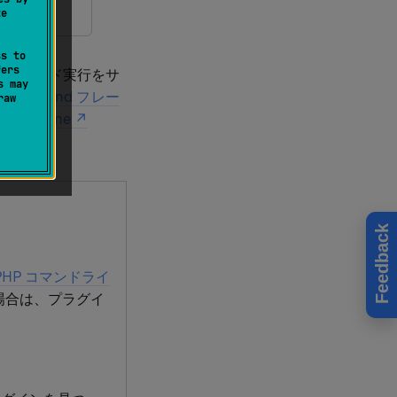
te
ss to
fers
ルのコマンド実行をサ
s may
1
、
Zend フレー
raw
、
Doctrine
ース
。
Feedback
PHP コマンドライ
場合は、プラグイ