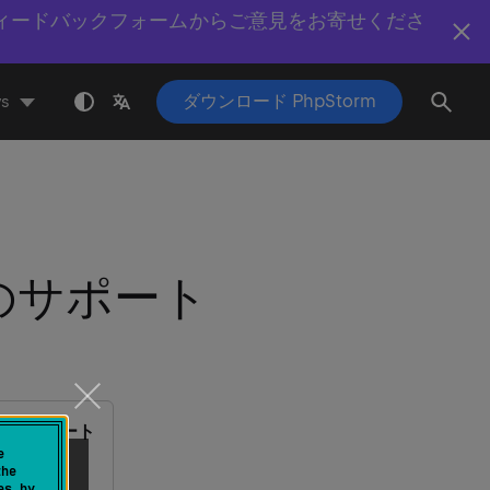
ィードバックフォームからご意見をお寄せくださ
ダウンロード PhpStorm
s
のサポート
ツールのサポート
e
のサポート
the
es by