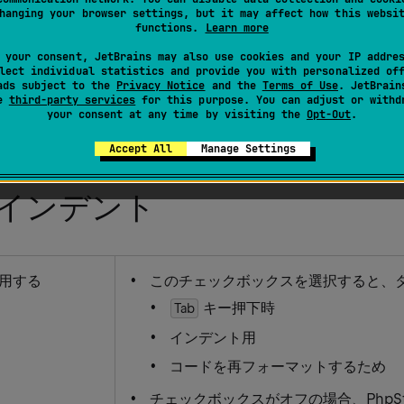
instance% | 設定 | エディター | コードスタイル | スタイルシート |
hanging your browser settings, but it may affect how this websi
functions.
Learn more
 your consent, JetBrains may also use cookies and your IP addre
lect individual statistics and provide you with personalized of
ads subject to the
Privacy Notice
and the
Terms of Use
. JetBrain
用して、Stylus ファイルのフォーマットオプションを設定し
se
third-party services
for this purpose. You can adjust or withd
your consent at any time by visiting the
Opt-Out
.
、
プレビュー
ペインに、コードへの影響が表示されます。
Accept All
Manage Settings
インデント
用する
このチェックボックスを選択すると、
キー押下時
Tab
インデント用
コードを再フォーマットするため
チェックボックスがオフの場合、PhpS