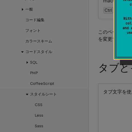
macOS 用
%
c
一般
Ctrl
Alt
0
S
With
コード編集
col
and 
フォント
このページを使
u
を変更すると
カラースキーム
コードスタイル
SQL
タブと
PHP
CoffeeScript
タブ文字を使
スタイルシート
CSS
Less
Sass