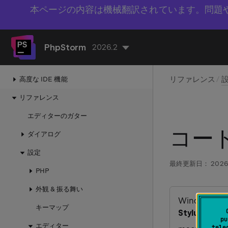
バージョン管理
本ページの内容は機械翻訳されています。問題
AI
リモート開発
PhpStorm
2026.2
Dev Container
リファレンス
高度な IDE 機能
リファレンス
エディターのガター
コード
ダイアログ
設定
最終更新日：
2026
PHP
外観 & 振る舞い
Windows お
キーマップ
Stylus
pu
エディター
tele