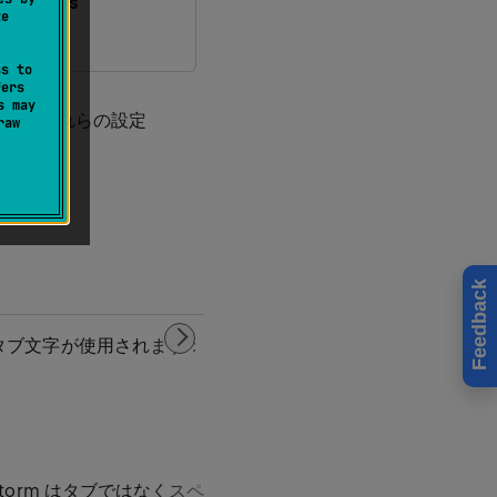
 Stylus
te
ss to
fers
s may
ます。 これらの設定
raw
Feedback
タブ文字が使用されます：
torm はタブではなくスペースを使用します。