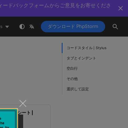
ィードバックフォームからご意見をお寄せくださ
ダウンロード PhpStorm
s
コードスタイル | Stylus
タブとインデント
空白行
その他
選択して設定
| スタイルシート |
e
the
es by