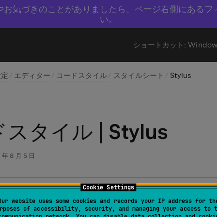
やお気づきのことがありましたら、ページ右側にあるフ
い。
ショートカット:
Window
設定
エディター
コードスタイル
スタイルシート
Stylus
スタイル | Stylus
 年 8 月 5 日
Cookie Settings
よび Linux 用の
ファイル | 設定 | エディター | コードスタイル 
Our website uses some cookies and records your IP address for th
rposes of accessibility, security, and managing your access to 
communication network. You can disable data collection and cooki