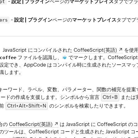
-
設定 | プラグイン
ページの
マーケットプレイス
タブでプ
pt
-
設定 | プラグイン
ページの
マーケットプレイス
タブでプ
ers
、JavaScript にコンパイルされた
CoffeeScript(英語)
を使
ファイルを認識し、
でマークします。CoffeeScri
coffee
設定でき、AppCode はコンパイル時に生成されたソースマ
識します。
 は、キーワード、ラベル、変数、パラメーター、関数の補完を提
ript コードの作成を支援します。シンボルから宣言
Ctrl+B
または
名前
Ctrl+Alt+Shift+N
のシンボルを検索したりできます。
統合の
CoffeeScript(英語)
は JavaScript に CoffeeScri
ールは、CoffeeScript コードと生成された JavaScrip