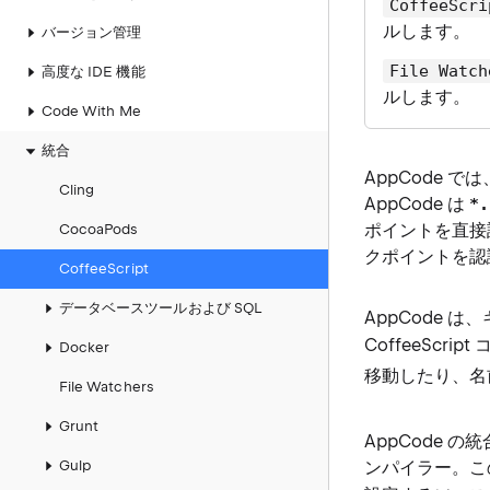
CoffeeScri
ルします。
バージョン管理
File Watch
高度な IDE 機能
ルします。
Code With Me
統合
AppCode では
Cling
AppCode は
*.
ポイントを直接
CocoaPods
クポイントを認
CoffeeScript
データベースツールおよび SQL
AppCode
CoffeeSc
Docker
移動したり、
File Watchers
Grunt
AppCode の
Gulp
ンパイラー。このツ