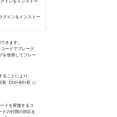
ラグインをインストー
ラグインをインストー
用できます。
pt コードでブレーク
ップを使用してブレー
案することにより、
実装
Ctrl+Alt+B
に
pt のコードを変換するコ
t コードの行間の対応を