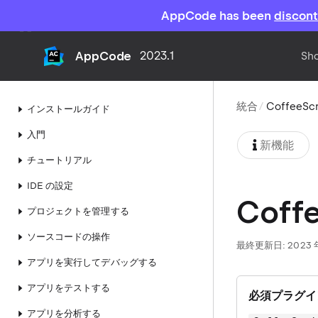
AppCode has been
discon
AppCode
2023.1
Sho
統合
CoffeeScr
インストールガイド
入門
新機能
チュートリアル
IDE の設定
Coffe
プロジェクトを管理する
ソースコードの操作
最終更新日: 2023 年 
アプリを実行してデバッグする
アプリをテストする
必須プラグイ
アプリを分析する