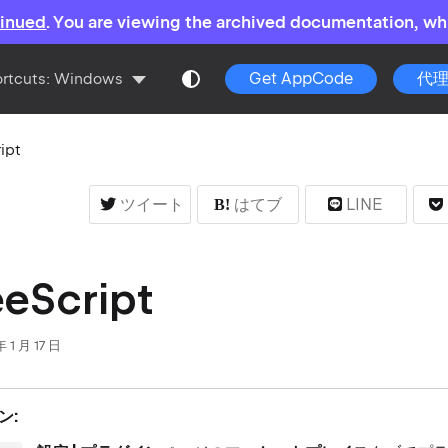
tinued
. You are viewing the archived documentation, whi
Get AppCode
代
rtcuts:
Windows
ipt
ツイート
はてブ
LINE
eScript
1 月 17 日
ン: