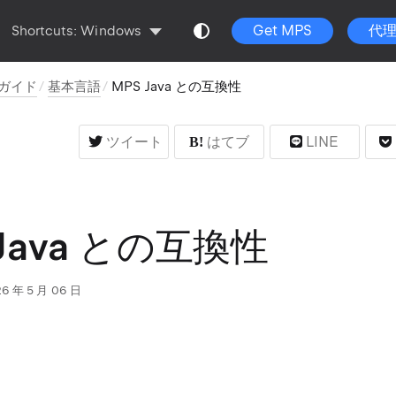
Get MPS
代
Shortcuts:
Windows
ズガイド
基本言語
MPS Java との互換性
ツイート
はてブ
LINE
 Java との互換性
6 年 5 月 06 日