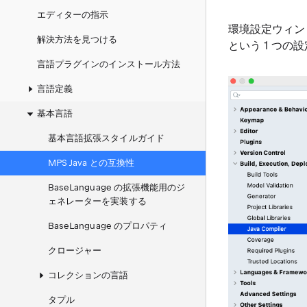
エディターの指示
環境設定ウィン
解決方法を見つける
という 1 つの
言語プラグインのインストール方法
言語定義
基本言語
基本言語拡張スタイルガイド
MPS Java との互換性
BaseLanguage の拡張機能用のジ
ェネレーターを実装する
BaseLanguage のプロパティ
クロージャー
コレクションの言語
タプル