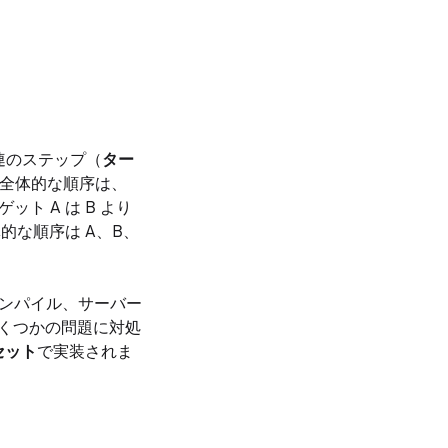
一連のステップ（
ター
の全体的な順序は、
 A は B より
的な順序は A、B、
ンパイル、サーバー
、いくつかの問題に対処
セット
で実装されま