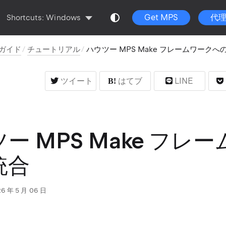
Get MPS
代
Shortcuts:
Windows
ズガイド
チュートリアル
ハウツー MPS Make フレームワークへ
ツイート
はてブ
LINE
ー MPS Make フレ
統合
6 年 5 月 06 日