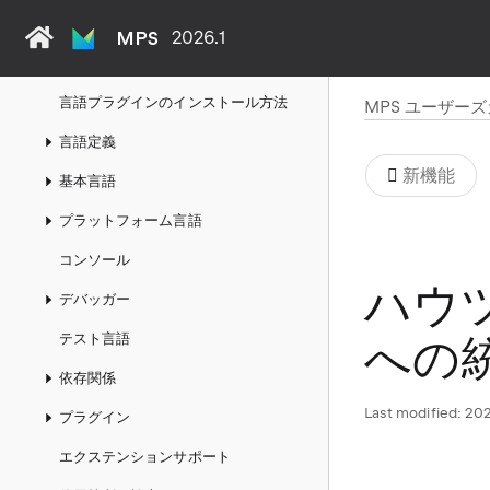
エディターの指示
MPS
2026.1
解決方法を見つける
言語プラグインのインストール方法
MPS ユーザー
言語定義
新機能
基本言語
プラットフォーム言語
コンソール
ハウツ
デバッガー
テスト言語
への
依存関係
Last modified:
202
プラグイン
エクステンションサポート