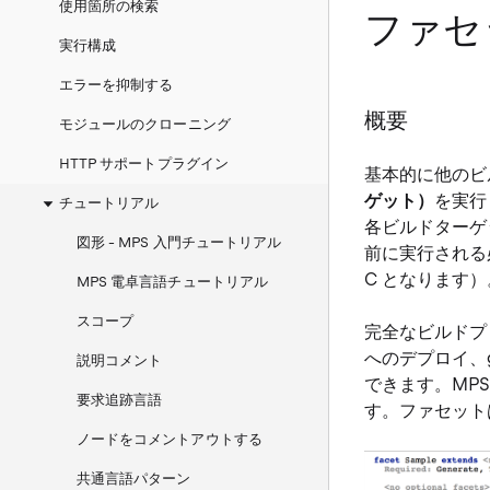
使用箇所の検索
ファセ
実行構成
エラーを抑制する
概要
モジュールのクローニング
HTTP サポートプラグイン
基本的に他のビ
ゲット）
を実行
チュートリアル
各ビルドターゲ
図形 - MPS 入門チュートリアル
前に実行される
C となります）
MPS 電卓言語チュートリアル
スコープ
完全なビルドプ
へのデプロイ、g
説明コメント
できます。MP
要求追跡言語
す。ファセット
ノードをコメントアウトする
共通言語パターン