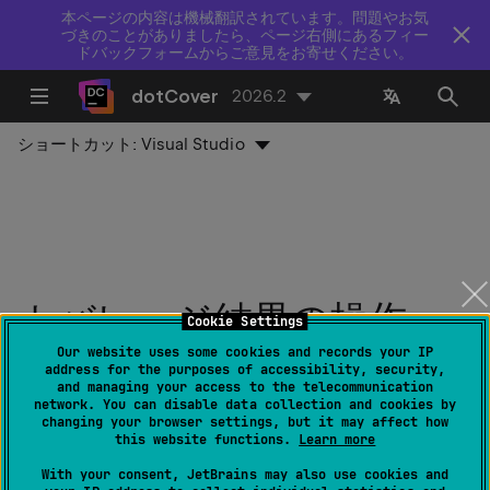
本ページの内容は機械翻訳されています。問題やお気
づきのことがありましたら、ページ右側にあるフィー
ドバックフォームからご意見をお寄せください。
dotCover
2026.2
ショートカット:
Visual Studio
カバレッジ結果の操作
Cookie Settings
Our website uses some cookies and records your IP
最終更新日：
2026 年 7 月 14 日
address for the purposes of accessibility, security,
and managing your access to the telecommunication
network. You can disable data collection and cookies by
changing your browser settings, but it may affect how
どの種類のカバレッジ分析を行う場合でも、
ユニットテ
this website functions.
Learn more
ストのカバレッジ
、
アプリケーションのカバレッジ
、ま
With your consent, JetBrains may also use cookies and
たは
サーバー側テストのカバレッジ
でも、dotCover はカ