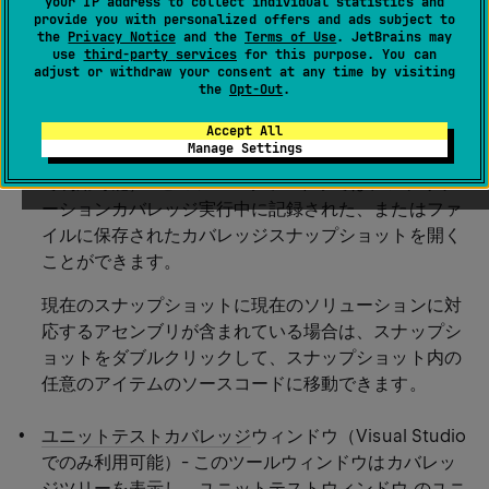
your IP address to collect individual statistics and
バレッジ結果を
カバレッジスナップショット
に保存しま
provide you with personalized offers and ads subject to
the
Privacy Notice
and the
Terms of Use
. JetBrains may
す。 その後、次のいずれかの方法でこれらの結果をさら
use
third-party services
for this purpose. You can
に詳しく調べることができます。
adjust or withdraw your consent at any time by visiting
the
Opt-Out
.
カバレッジ結果ブラウザーウィンドウ
（Visual Studio
Accept All
Manage Settings
と
dotCover スタンドアロンアプリケーション
の両方
で利用可能）- このツールウィンドウでは、アプリケ
ーションカバレッジ実行中に記録された、またはファ
イルに保存されたカバレッジスナップショットを開く
ことができます。
現在のスナップショットに現在のソリューションに対
応するアセンブリが含まれている場合は、スナップシ
ョットをダブルクリックして、スナップショット内の
任意のアイテムのソースコードに移動できます。
ユニットテストカバレッジ
ウィンドウ（Visual Studio
でのみ利用可能）- このツールウィンドウはカバレッ
ジツリーを表示し、ユニットテストウィンドウ のユニ