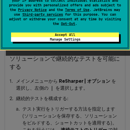
your IP address to collect individual statistics and
テスト結果がすぐに得られることを意味します。 プロジ
provide you with personalized offers and ads subject to
ェクトを手動で再構築し、変更後にすべてのテストを再
the
Privacy Notice
and the
Terms of Use
. JetBrains may
use
third-party services
for this purpose. You can
実行する必要はありません: 影響を受けるテストはバック
adjust or withdraw your consent at any time by visiting
グラウンドで自動的に実行されます（テストセッション
the
Opt-Out
.
は、変更の保存やプロジェクトのビルドなどの明示的な
Accept All
アクションによってトリガーされます）。
Manage Settings
ソリューションで継続的なテストを可能に
する
メインメニューから
ReSharper | オプション
を
選択し、左側の
｜
を選択します。
継続的テストを構成する:
テスト実行をトリガーする方法を指定します
(ソリューションを保存する、ソリューション
をビルドする、ショートカットを適用する)。
これを行うには、
連続テストのトリガー
で対