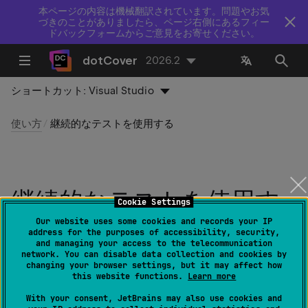
本ページの内容は機械翻訳されています。問題やお気
づきのことがありましたら、ページ右側にあるフィー
ドバックフォームからご意見をお寄せください。
dotCover
2026.2
ショートカット:
Visual Studio
使い方
継続的なテストを使用する
継続的なテストを使用す
Cookie Settings
る
Our website uses some cookies and records your IP
address for the purposes of accessibility, security,
and managing your access to the telecommunication
network. You can disable data collection and cookies by
最終更新日：
2026 年 7 月 14 日
changing your browser settings, but it may affect how
this website functions.
Learn more
連続テストの概念は、コードを変更するとすぐに実際の
With your consent, JetBrains may also use cookies and