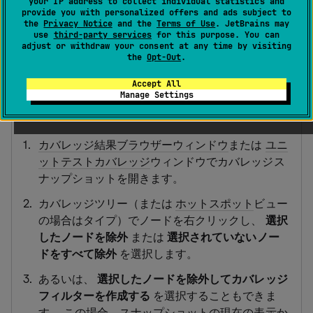
your IP address to collect individual statistics and
示から特定の項目を除外できます。 これを実行するとす
provide you with personalized offers and ads subject to
ぐに、dotCover は即座にカバレッジ統計を再計算しま
the
Privacy Notice
and the
Terms of Use
. JetBrains may
use
third-party services
for this purpose. You can
す。
adjust or withdraw your consent at any time by visiting
the
Opt-Out
.
Accept All
カバレッジスナップショットからノードを
Manage Settings
除外する
カバレッジ結果ブラウザーウィンドウ
または
ユニ
ットテストカバレッジ
ウィンドウでカバレッジス
ナップショットを開きます。
カバレッジツリー（または
ホットスポット
ビュー
の場合はタイプ）でノードを右クリックし、
選択
したノードを除外
または
選択されていないノー
ドをすべて除外
を選択します。
あるいは、
選択したノードを除外してカバレッジ
フィルターを作成する
を選択することもできま
す。 この場合、スナップショットの現在の表示か