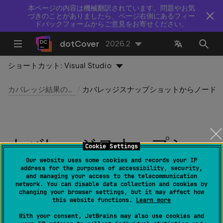
本ページの内容は機械翻訳されています。問題やお気
づきのことがありましたら、ページ右側にあるフィー
ドバックフォームからご意見をお寄せください。
dotCover
2026.2
ショートカット:
Visual Studio
カバレッジ結果の操作
カバレッジスナップショットからノードを除外
カバレッジスナップショ
Cookie Settings
ットからノードを除外
Our website uses some cookies and records your IP
address for the purposes of accessibility, security,
and managing your access to the telecommunication
network. You can disable data collection and cookies by
最終更新日：
2026 年 7 月 14 日
changing your browser settings, but it may affect how
this website functions.
Learn more
カバレッジスナップショット
が作成されたら、現在の表
With your consent, JetBrains may also use cookies and